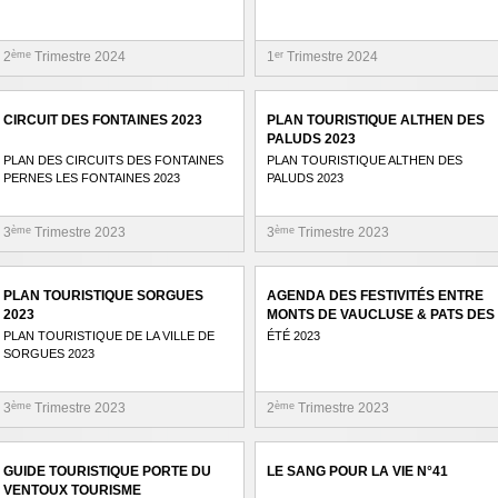
2
ème
Trimestre 2024
1
er
Trimestre 2024
CIRCUIT DES FONTAINES 2023
PLAN TOURISTIQUE ALTHEN DES
PALUDS 2023
PLAN DES CIRCUITS DES FONTAINES
PLAN TOURISTIQUE ALTHEN DES
PERNES LES FONTAINES 2023
PALUDS 2023
3
ème
Trimestre 2023
3
ème
Trimestre 2023
PLAN TOURISTIQUE SORGUES
AGENDA DES FESTIVITÉS ENTRE
2023
MONTS DE VAUCLUSE & PATS DES
SORGUES
PLAN TOURISTIQUE DE LA VILLE DE
ÉTÉ 2023
SORGUES 2023
3
ème
Trimestre 2023
2
ème
Trimestre 2023
GUIDE TOURISTIQUE PORTE DU
LE SANG POUR LA VIE N°41
VENTOUX TOURISME