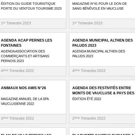
ÉDITION DU GUIDE TOURISTIQUE
MAGAZINE N°41 POUR LE DON DE
PORTE DU VENTOUX TOURISME 2023
SANG BÉNÉVOLE EN VAUCLUSE
1
er
Trimestre 2023
1
er
Trimestre 2023
AGENDA ACAP PERNES LES
AGENDA MUNICIPAL ALTHEN DES
FONTAINES
PALUDS 2023
AGENDA ASSOCIATION DES
AGENDA MUNICIPAL ALTHEN DES
COMMERÇANTS ET ARTISANS
PALUDS 2023
PERNOIS 2023
4
ème
Trimestre 2022
4
ème
Trimestre 2022
ANIMAUX NOS AMIS N°26
AGENDA DES FESTIVITÉS ENTRE
MONTS DE VAUCLUSE & PAYS DES
SORGUES
MAGAZINE ANNUEL DE LA SPA
ÉDITION ÉTÉ 2022
VAUCLUSIENNE 2022
3
ème
Trimestre 2022
2
ème
Trimestre 2022