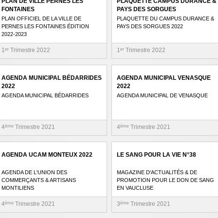
PLAN DE VILLE PERNES LES
PLAQUETTE CAMPUS DURANCE &
FONTAINES
PAYS DES SORGUES
PLAN OFFICIEL DE LA VILLE DE
PLAQUETTE DU CAMPUS DURANCE &
PERNES LES FONTAINES ÉDITION
PAYS DES SORGUES 2022
2022-2023
1
er
Trimestre 2022
1
er
Trimestre 2022
AGENDA MUNICIPAL BÉDARRIDES
AGENDA MUNICIPAL VENASQUE
2022
2022
AGENDA MUNICIPAL BÉDARRIDES
AGENDA MUNICIPAL DE VENASQUE
4
ème
Trimestre 2021
4
ème
Trimestre 2021
AGENDA UCAM MONTEUX 2022
LE SANG POUR LA VIE N°38
AGENDA DE L'UNION DES
MAGAZINE D'ACTUALITÉS & DE
COMMERÇANTS & ARTISANS
PROMOTION POUR LE DON DE SANG
MONTILIENS
EN VAUCLUSE
4
ème
Trimestre 2021
3
ème
Trimestre 2021